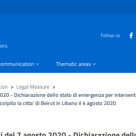
Follow us
ters
Communication
Thematic areas
tion
>
Legal Measure
>
2020 - Dichiarazione dello stato di emergenza per intervento
lpito la citta' di Beirut in Libano il 4 agosto 2020
ri del 7 agosto 2020 - Dichiarazione del