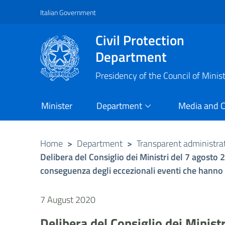
Italian Government
Vai al contenuto principale
Raggiungi il piè di pagina
Civil Protection
Department
Presidency of the Council of Minis
Minister
Department
Media and 
Home
>
Department
>
Transparent administra
Delibera del Consiglio dei Ministri del 7 agosto 
conseguenza degli eccezionali eventi che hanno co
7 August 2020
Delibera del Consiglio dei Minist