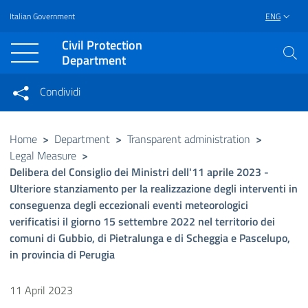
Italian Government
ENG
Vai al contenuto principale
Raggiungi il piè di pagina
Civil Protection
Department
Condividi
Condividi sui social network
Condividi su Facebook
Condividi su Twitter
Home
>
Department
>
Transparent administration
>
Legal Measure
>
Condividi su LinkedIn
Delibera del Consiglio dei Ministri dell'11 aprile 2023 -
Ulteriore stanziamento per la realizzazione degli interventi in
conseguenza degli eccezionali eventi meteorologici
verificatisi il giorno 15 settembre 2022 nel territorio dei
comuni di Gubbio, di Pietralunga e di Scheggia e Pascelupo,
in provincia di Perugia
11 April 2023