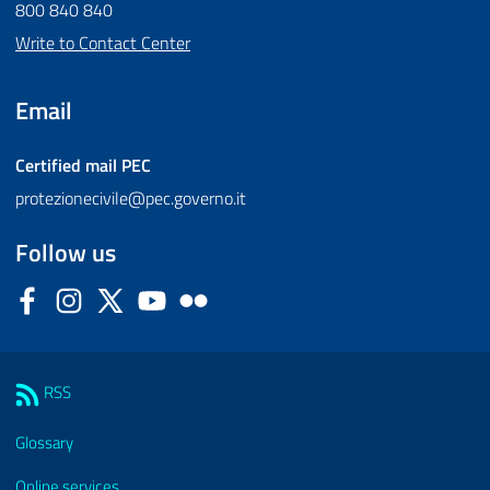
800 840 840
Write to Contact Center
Email
Certified mail
PEC
protezionecivile@pec.governo.it
Follow us
Facebook
Instagram
Twitter
YouTube
Flickr
Sezione Link Utili
RSS
Glossary
Online services