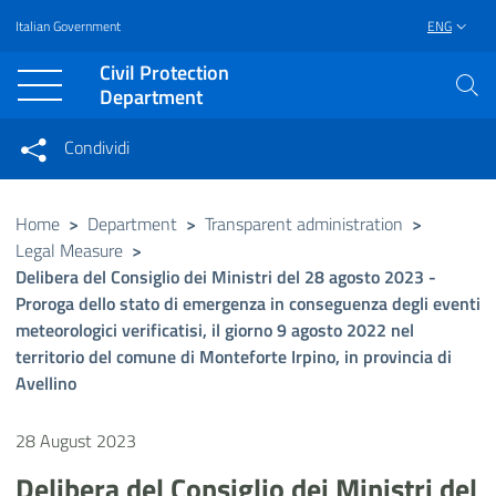
Italian Government
ENG
Vai al contenuto principale
Raggiungi il piè di pagina
Civil Protection
Department
Condividi
Condividi sui social network
Condividi su Facebook
Condividi su Twitter
Home
>
Department
>
Transparent administration
>
Legal Measure
>
Condividi su LinkedIn
Delibera del Consiglio dei Ministri del 28 agosto 2023 -
Proroga dello stato di emergenza in conseguenza degli eventi
meteorologici verificatisi, il giorno 9 agosto 2022 nel
territorio del comune di Monteforte Irpino, in provincia di
Avellino
28 August 2023
Delibera del Consiglio dei Ministri del