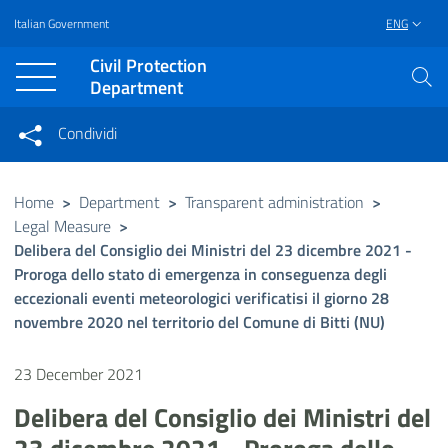
Italian Government
ENG
Vai al contenuto principale
Raggiungi il piè di pagina
Civil Protection
Department
Condividi
Condividi sui social network
Condividi su Facebook
Condividi su Twitter
Home
>
Department
>
Transparent administration
>
Legal Measure
>
Condividi su LinkedIn
Delibera del Consiglio dei Ministri del 23 dicembre 2021 -
Proroga dello stato di emergenza in conseguenza degli
eccezionali eventi meteorologici verificatisi il giorno 28
novembre 2020 nel territorio del Comune di Bitti (NU)
23 December 2021
Delibera del Consiglio dei Ministri del