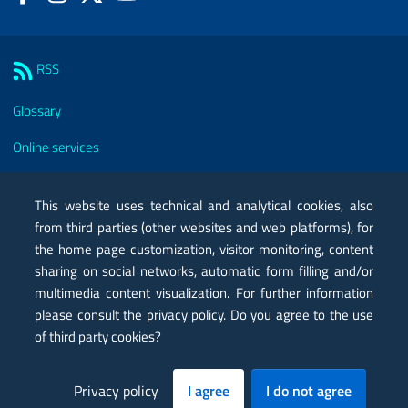
Sezione Link Utili
RSS
Glossary
Online services
Modules
This website uses technical and analytical cookies, also
Certified mail PEC
from third parties (other websites and web platforms), for
the home page customization, visitor monitoring, content
Privacy
sharing on social networks, automatic form filling and/or
Legal notes
multimedia content visualization. For further information
please consult the privacy policy. Do you agree to the use
Contacts
of third party cookies?
Map
Privacy policy
I agree
I do not agree
Accessibility statement