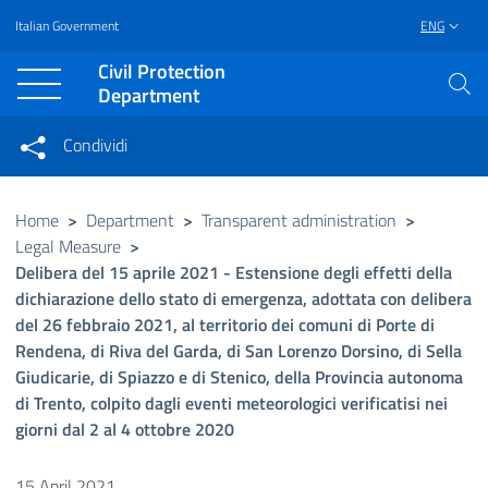
Italian Government
ENG
Vai al contenuto principale
Raggiungi il piè di pagina
Civil Protection
Department
Condividi
Condividi sui social network
Condividi su Facebook
Condividi su Twitter
Home
>
Department
>
Transparent administration
>
Legal Measure
>
Condividi su LinkedIn
Delibera del 15 aprile 2021 - Estensione degli effetti della
dichiarazione dello stato di emergenza, adottata con delibera
del 26 febbraio 2021, al territorio dei comuni di Porte di
Rendena, di Riva del Garda, di San Lorenzo Dorsino, di Sella
Giudicarie, di Spiazzo e di Stenico, della Provincia autonoma
di Trento, colpito dagli eventi meteorologici verificatisi nei
giorni dal 2 al 4 ottobre 2020
15 April 2021