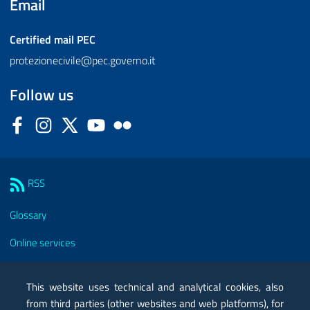
Email
Certified mail
PEC
protezionecivile@pec.governo.it
Follow us
Facebook
Instagram
Twitter
YouTube
Flickr
Sezione Link Utili
RSS
Glossary
Online services
Modules
This website uses technical and analytical cookies, also
Certified mail PEC
from third parties (other websites and web platforms), for