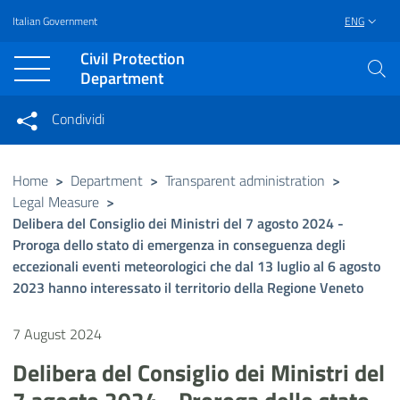
Italian Government
ENG
Vai al contenuto principale
Raggiungi il piè di pagina
Civil Protection
Department
Condividi
Condividi sui social network
Condividi su Facebook
Condividi su Twitter
Home
>
Department
>
Transparent administration
>
Legal Measure
>
Condividi su LinkedIn
Delibera del Consiglio dei Ministri del 7 agosto 2024 -
Proroga dello stato di emergenza in conseguenza degli
eccezionali eventi meteorologici che dal 13 luglio al 6 agosto
2023 hanno interessato il territorio della Regione Veneto
7 August 2024
Delibera del Consiglio dei Ministri del