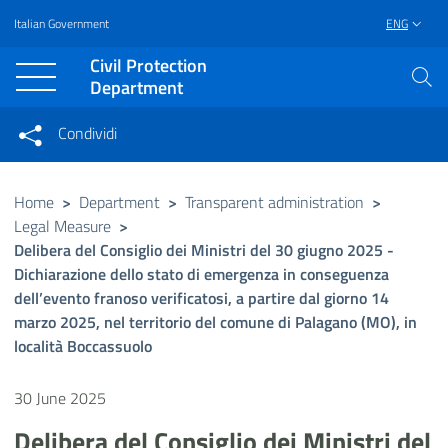
Italian Government
ENG
Vai al contenuto principale
Raggiungi il piè di pagina
Civil Protection
Department
Condividi
Condividi sui social network
Condividi su Facebook
Condividi su Twitter
Home
>
Department
>
Transparent administration
>
Legal Measure
>
Condividi su LinkedIn
Delibera del Consiglio dei Ministri del 30 giugno 2025 -
Dichiarazione dello stato di emergenza in conseguenza
dell’evento franoso verificatosi, a partire dal giorno 14
marzo 2025, nel territorio del comune di Palagano (MO), in
località Boccassuolo
30 June 2025
Delibera del Consiglio dei Ministri del