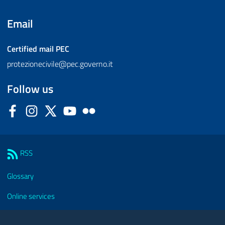
Email
Certified mail
PEC
protezionecivile@pec.governo.it
Follow us
Facebook
Instagram
Twitter
YouTube
Flickr
Sezione Link Utili
RSS
Glossary
Online services
Modules