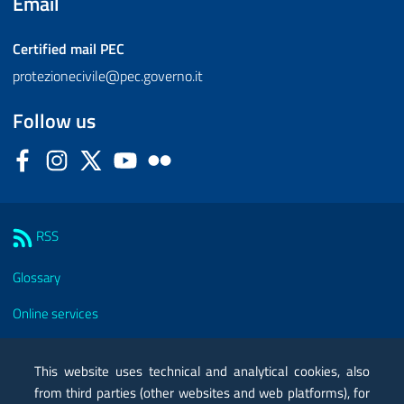
Email
Certified mail
PEC
protezionecivile@pec.governo.it
Follow us
Facebook
Instagram
Twitter
YouTube
Flickr
Sezione Link Utili
RSS
Glossary
Online services
Modules
This website uses technical and analytical cookies, also
Certified mail PEC
from third parties (other websites and web platforms), for