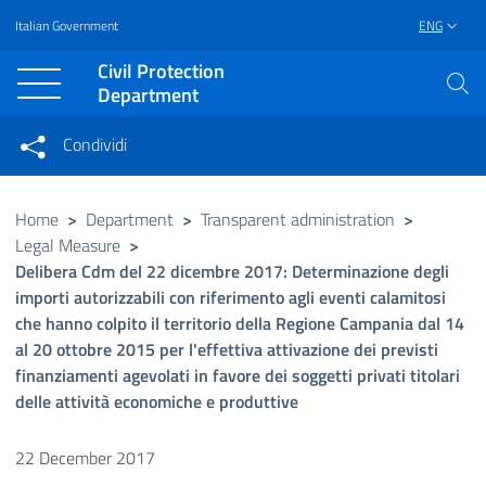
Italian Government
ENG
Vai al contenuto principale
Raggiungi il piè di pagina
Civil Protection
Department
Condividi
Condividi sui social network
Condividi su Facebook
Condividi su Twitter
Home
>
Department
>
Transparent administration
>
Legal Measure
>
Condividi su LinkedIn
Delibera Cdm del 22 dicembre 2017: Determinazione degli
importi autorizzabili con riferimento agli eventi calamitosi
che hanno colpito il territorio della Regione Campania dal 14
al 20 ottobre 2015 per l'effettiva attivazione dei previsti
finanziamenti agevolati in favore dei soggetti privati titolari
delle attività economiche e produttive
22 December 2017