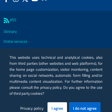
Sezione Link Utili
RSS
Glossary
Online services
Modules
This website uses technical and analytical cookies, also
Certified mail PEC
from third parties (other websites and web platforms), for
the home page customization, visitor monitoring, content
Privacy
sharing on social networks, automatic form filling and/or
Legal notes
multimedia content visualization. For further information
please consult the privacy policy. Do you agree to the use
Contacts
of third party cookies?
Map
Privacy policy
I agree
I do not agree
Accessibility statement