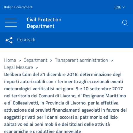
Italian Government
ENG
Vai al contenuto principale
Raggiungi il piè di pagina
Civil Protection
Department
Condividi
Condividi sui social network
Condividi su Facebook
Condividi su Twitter
Home
>
Department
>
Transparent administration
>
Legal Measure
>
Condividi su LinkedIn
Delibera Cdm del 21 dicembre 2018: determinazione degli
importi autorizzabili con riferimento agli eccezionali eventi
meteorologici verificatisi nei giorni 9 e 10 settembre 2017
nel territorio dei Comuni di Livorno, di Rosignano Marittimo
e di Collesalvetti, in Provincia di Livorno, per la effettiva
attivazione dei previsti finanziamenti agevolati in favore dei
soggetti privati per i danni occorsi al patrimonio edilizio
abitativo ed ai beni mobili e dei titolari delle attività
economiche e produttive danneggiate