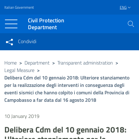
Italian Government
ENG
Vai al contenuto principale
Raggiungi il piè di pagina
Civil Protection
Department
Condividi
Condividi sui social network
Condividi su Facebook
Condividi su Twitter
Home
>
Department
>
Transparent administration
>
Legal Measure
>
Condividi su LinkedIn
Delibera Cdm del 10 gennaio 2018: Ulteriore stanziamento
per la realizzazione degli interventi in conseguenza degli
eventi sismici che hanno colpito i comuni della Provincia di
Campobasso a far data dal 16 agosto 2018
10 January 2019
Delibera Cdm del 10 gennaio 2018: