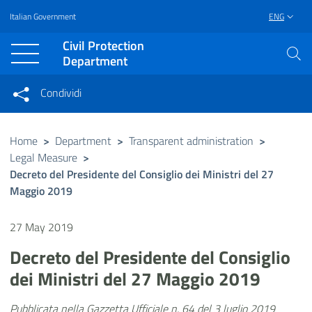
Italian Government
ENG
Vai al contenuto principale
Raggiungi il piè di pagina
Civil Protection
Department
Condividi
Condividi sui social network
Condividi su Facebook
Condividi su Twitter
Home
>
Department
>
Transparent administration
>
Legal Measure
>
Condividi su LinkedIn
Decreto del Presidente del Consiglio dei Ministri del 27
Maggio 2019
27 May 2019
Decreto del Presidente del Consiglio
dei Ministri del 27 Maggio 2019
Pubblicata nella Gazzetta Ufficiale n. 64 del 3 luglio 2019