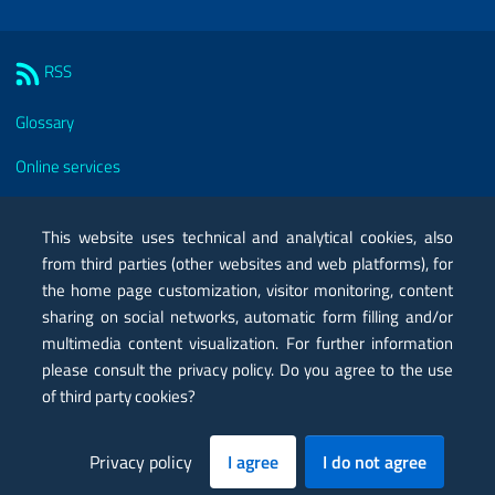
Sezione Link Utili
RSS
Glossary
Online services
Modules
This website uses technical and analytical cookies, also
Certified mail PEC
from third parties (other websites and web platforms), for
the home page customization, visitor monitoring, content
Privacy
sharing on social networks, automatic form filling and/or
Legal notes
multimedia content visualization. For further information
please consult the privacy policy. Do you agree to the use
Contacts
of third party cookies?
Map
Privacy policy
I agree
I do not agree
Accessibility statement