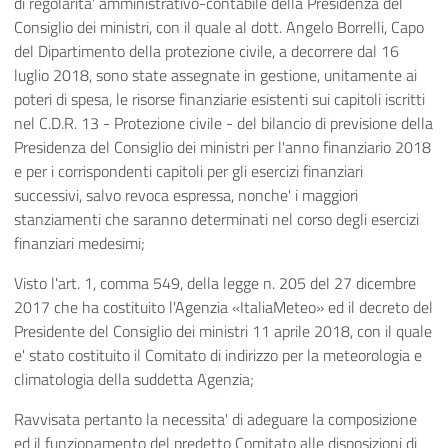
di regolarita' amministrativo-contabile della Presidenza del
Consiglio dei ministri, con il quale al dott. Angelo Borrelli, Capo
del Dipartimento della protezione civile, a decorrere dal 16
luglio 2018, sono state assegnate in gestione, unitamente ai
poteri di spesa, le risorse finanziarie esistenti sui capitoli iscritti
nel C.D.R. 13 - Protezione civile - del bilancio di previsione della
Presidenza del Consiglio dei ministri per l'anno finanziario 2018
e per i corrispondenti capitoli per gli esercizi finanziari
successivi, salvo revoca espressa, nonche' i maggiori
stanziamenti che saranno determinati nel corso degli esercizi
finanziari medesimi;
Visto l'art. 1, comma 549, della legge n. 205 del 27 dicembre
2017 che ha costituito l'Agenzia «ItaliaMeteo» ed il decreto del
Presidente del Consiglio dei ministri 11 aprile 2018, con il quale
e' stato costituito il Comitato di indirizzo per la meteorologia e
climatologia della suddetta Agenzia;
Ravvisata pertanto la necessita' di adeguare la composizione
ed il funzionamento del predetto Comitato alle disposizioni di