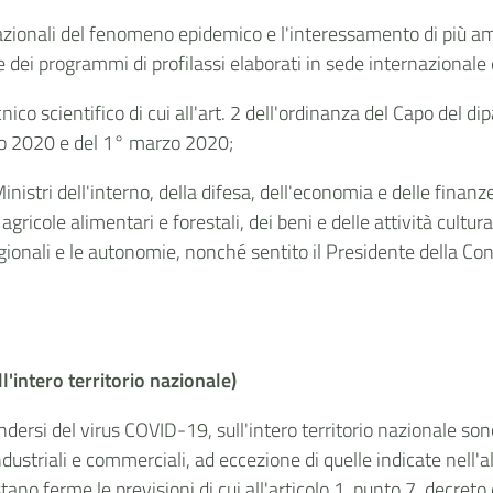
nazionali del fenomeno epidemico e l'interessamento di più am
e dei programmi di profilassi elaborati in sede internazionale
ico scientifico di cui all'art. 2 dell'ordinanza del Capo del di
aio 2020 e del 1° marzo 2020;
 Ministri dell'interno, della difesa, dell'economia e delle finanz
gricole alimentari e forestali, dei beni e delle attività cultural
egionali e le autonomie, nonché sentito il Presidente della Con
'intero territorio nazionale)
ondersi del virus COVID-19, sull'intero territorio nazionale so
ndustriali e commerciali, ad eccezione di quelle indicate nell'
tano ferme le previsioni di cui all'articolo 1, punto 7, decret