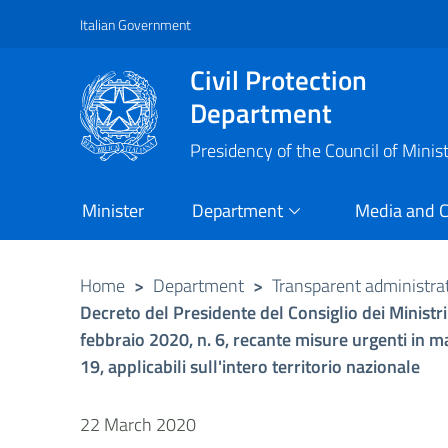
Italian Government
Vai al contenuto principale
Raggiungi il piè di pagina
Civil Protection
Department
Presidency of the Council of Minis
Minister
Department
Media and 
Home
>
Department
>
Transparent administra
Decreto del Presidente del Consiglio dei Ministr
febbraio 2020, n. 6, recante misure urgenti in 
19, applicabili sull'intero territorio nazionale
22 March 2020