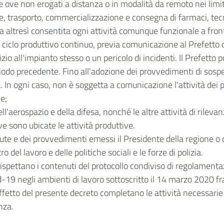
e ove non erogati a distanza o in modalità da remoto nei limi
ne, trasporto, commercializzazione e consegna di farmaci, tecn
sta altresì consentita ogni attività comunque funzionale a fro
a ciclo produttivo continuo, previa comunicazione al Prefetto d
izio all'impianto stesso o un pericolo di incidenti. Il Prefetto
riodo precedente. Fino all'adozione dei provvedimenti di sosp
. In ogni caso, non è soggetta a comunicazione l'attività dei p
le;
dell'aerospazio e della difesa, nonché le altre attività di rile
e sono ubicate le attività produttive.
ute e dei provvedimenti emessi il Presidente della regione o d
o del lavoro e delle politiche sociali e le forze di polizia.
ispettano i contenuti del protocollo condiviso di regolamentazi
19 negli ambienti di lavoro sottoscritto il 14 marzo 2020 fra 
effetto del presente decreto completano le attività necessari
nza.