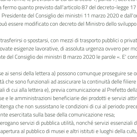
 fermo quanto previsto dall'articolo 87 del decreto-legge 17
 Presidente del Consiglio dei ministri 11 marzo 2020 e dall'o
 1 può essere modificato con decreto del Ministro dello svilupp
i trasferirsi o spostarsi, con mezzi di trasporto pubblici o priv
vate esigenze lavorative, di assoluta urgenza ovvero per mot
e del Consiglio dei ministri 8 marzo 2020 le parole «. E' consen
se ai sensi della lettera a) possono comunque proseguire se o
 che sono funzionali ad assicurare la continuità delle filiere d
iali di cui alla lettera e), previa comunicazione al Prefetto dell
e le amministrazioni beneficiarie dei prodotti e servizi attine
itenga che non sussistano le condizioni di cui al periodo pre
ente esercitata sulla base della comunicazione resa;
rogano servizi di pubblica utilità, nonché servizi essenziali 
ertura al pubblico di musei e altri istituti e luoghi della cultur