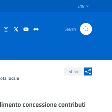
ENG
Search
Share
ota locale
Condividi su Facebook
Condividi sui
Condividi su Twitter
Condividi su LinkedIn
dimento concessione contributi