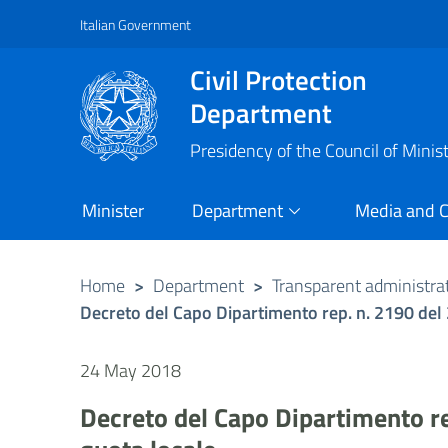
Italian Government
Vai al contenuto principale
Raggiungi il piè di pagina
Civil Protection
Department
Presidency of the Council of Minis
Minister
Department
Media and 
Home
>
Department
>
Transparent administra
Decreto del Capo Dipartimento rep. n. 2190 del
24 May 2018
Decreto del Capo Dipartimento r