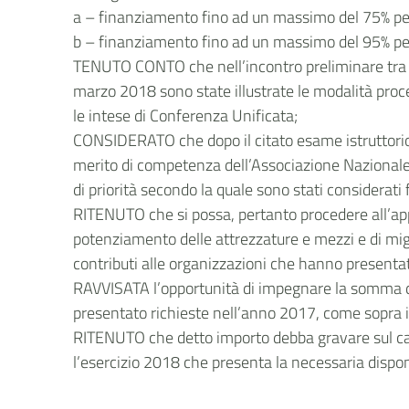
a – finanziamento fino ad un massimo del 75% per
b – finanziamento fino ad un massimo del 95% per 
TENUTO CONTO che nell’incontro preliminare tra i 
marzo 2018 sono state illustrate le modalità proce
le intese di Conferenza Unificata;
CONSIDERATO che dopo il citato esame istruttorio p
merito di competenza dell’Associazione Nazionale d
di priorità secondo la quale sono stati considerati f
RITENUTO che si possa, pertanto procedere all’app
potenziamento delle attrezzature e mezzi e di migl
contributi alle organizzazioni che hanno presentat
RAVVISATA l’opportunità di impegnare la somma di 
presentato richieste nell’anno 2017, come sopra i
RITENUTO che detto importo debba gravare sul cap.
l’esercizio 2018 che presenta la necessaria disponi