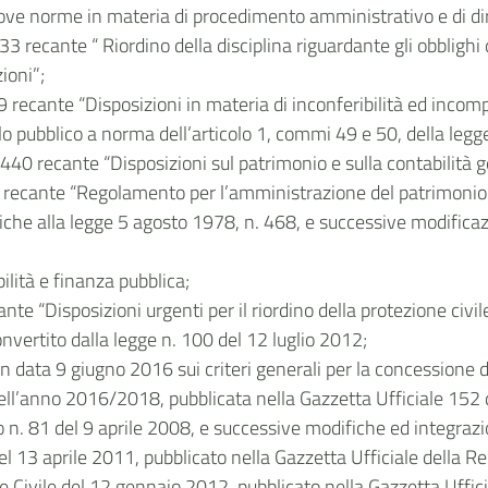
ove norme in materia di procedimento amministrativo e di dir
3 recante “ Riordino della disciplina riguardante gli obblighi 
ioni”;
39 recante “Disposizioni in materia di inconferibilità ed incomp
ollo pubblico a norma dell’articolo 1, commi 49 e 50, della le
40 recante “Disposizioni sul patrimonio e sulla contabilità g
 recante “Regolamento per l’amministrazione del patrimonio e 
iche alla legge 5 agosto 1978, n. 468, e successive modificaz
lità e finanza pubblica;
e “Disposizioni urgenti per il riordino della protezione civile”
vertito dalla legge n. 100 del 12 luglio 2012;
n data 9 giugno 2016 sui criteri generali per la concessione de
ell’anno 2016/2018, pubblicata nella Gazzetta Ufficiale 152 d
o n. 81 del 9 aprile 2008, e successive modifiche ed integrazio
l 13 aprile 2011, pubblicato nella Gazzetta Ufficiale della Rep
 Civile del 12 gennaio 2012, pubblicato nella Gazzetta Uffici