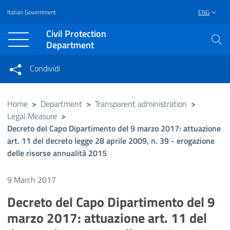
Italian Government
ENG
Vai al contenuto principale
Raggiungi il piè di pagina
Civil Protection
Department
Condividi
Condividi sui social network
Condividi su Facebook
Condividi su Twitter
Home
>
Department
>
Transparent administration
>
Legal Measure
>
Condividi su LinkedIn
Decreto del Capo Dipartimento del 9 marzo 2017: attuazione
art. 11 del decreto legge 28 aprile 2009, n. 39 - erogazione
delle risorse annualità 2015
9 March 2017
Decreto del Capo Dipartimento del 9
marzo 2017: attuazione art. 11 del