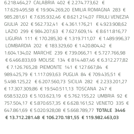
6.218.464,27 CALABRIA 402 € 2.274.773,62 €
17.629.495,58 € 19.904.269,20 EMILIA ROMAGNA 283 €
985.281,61 € 7.635.932,46 € 8.621.214,07 FRIULI VENEZIA
GIULIA 202 € 562.732,41 € 4.361.176,21 € 4.923.908,62
LAZIO 299 € 984.207,63 € 7.627.609,14 € 8.611.816,77
LIGURIA 111 € 170.285,30 € 1.319.711,07 € 1.489.996,37
LOMBARDIA 202 € 183.329,60 € 1.420.804,42 €
1.604.134,02 MARCHE 239 € 739.066,71 € 5.727.766,98
€ 6.466.833,69 MOLISE 134 € 814.487,46 € 6.312.277,82
€ 7.126.765,28 PIEMONTE 141 € 127.667,84 €
989.425,79 € 1.117.093,63 PUGLIA 84 € 709.435,51 €
5.498.125,22 € 6.207.560,73 SICILIA 282 € 2.233.201,27
€ 17.307.309,86 € 19.540.511,13 TOSCANA 247 €
658.532,03 € 5.103.623,19 € 5.762.155,22 UMBRIA 92 €
757.504,17 € 5.870.657,35 € 6.628.161,52 VENETO 335 €
647.861,69 € 5.020.928,08 € 5.668.789,77
TOTALE
3446
€ 13.712.281.48
€ 106.270.181,55
€ 119.982.463,03