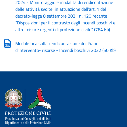
2024 - Monitoraggio e modalità di rendicontazione
delle attività svolte, in attuazione dell’art. 1 del
decreto-legge 8 settembre 2021 n. 120 recante
“Disposizioni per il contrasto degli incendi boschivi e
altre misure urgenti di protezione civile”.
(
764 Kb
)
Modulistica sulla rendicontazione dei Piani
d'intervento- risorse - Incendi boschivi 2022
(
50 Kb
)
Dipartimento della Protezione Civile