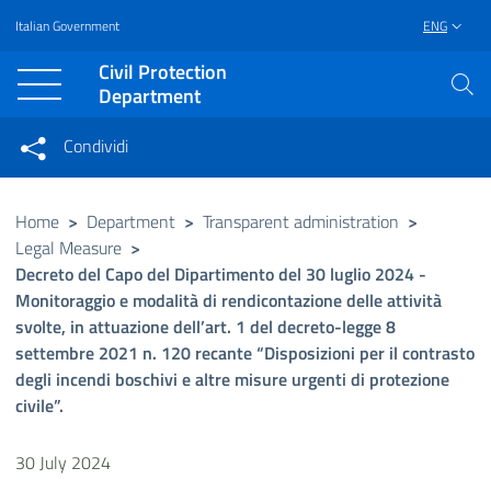
Italian Government
ENG
Vai al contenuto principale
Raggiungi il piè di pagina
Civil Protection
Department
Condividi
Condividi sui social network
Condividi su Facebook
Condividi su Twitter
Home
>
Department
>
Transparent administration
>
Legal Measure
>
Condividi su LinkedIn
Decreto del Capo del Dipartimento del 30 luglio 2024 -
Monitoraggio e modalità di rendicontazione delle attività
svolte, in attuazione dell’art. 1 del decreto-legge 8
settembre 2021 n. 120 recante “Disposizioni per il contrasto
degli incendi boschivi e altre misure urgenti di protezione
civile”.
30 July 2024