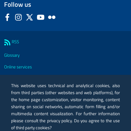
Follow us
Facebook
Instagram
Twitter
YouTube
Flickr
Sezione Link Utili
RSS
Glossary
Online services
Modules
This website uses technical and analytical cookies, also
Certified mail PEC
from third parties (other websites and web platforms), for
the home page customization, visitor monitoring, content
Privacy
sharing on social networks, automatic form filling and/or
Legal notes
multimedia content visualization. For further information
please consult the privacy policy. Do you agree to the use
Contacts
of third party cookies?