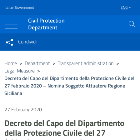
Italian Government
ENG
Vai al contenuto principale
Raggiungi il piè di pagina
Civil Protection
Department
Condividi
Condividi sui social network
Condividi su Facebook
Condividi su Twitter
Home
>
Department
>
Transparent administration
>
Legal Measure
>
Condividi su LinkedIn
Decreto del Capo del Dipartimento della Protezione Civile del
27 febbraio 2020 – Nomina Soggetto Attuatore Regione
Siciliana
27 February 2020
Decreto del Capo del Dipartimento
della Protezione Civile del 27