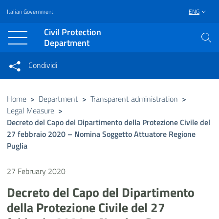
Italian Government
ENG
Vai al contenuto principale
Raggiungi il piè di pagina
Civil Protection
Department
Condividi
Condividi sui social network
Condividi su Facebook
Condividi su Twitter
Home
>
Department
>
Transparent administration
>
Legal Measure
>
Condividi su LinkedIn
Decreto del Capo del Dipartimento della Protezione Civile del
27 febbraio 2020 – Nomina Soggetto Attuatore Regione
Puglia
27 February 2020
Decreto del Capo del Dipartimento
della Protezione Civile del 27