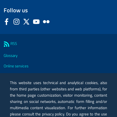
Follow us
Facebook
Instagram
Twitter
YouTube
Flickr
Sezione Link Utili
RSS
Glossary
Online services
Modules
This website uses technical and analytical cookies, also
Certified mail PEC
from third parties (other websites and web platforms), for
the home page customization, visitor monitoring, content
Privacy
sharing on social networks, automatic form filling and/or
Legal notes
multimedia content visualization. For further information
please consult the privacy policy. Do you agree to the use