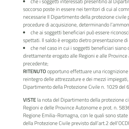
che i soggetti interessati presentino al Diparti
soccorso poste in essere nei territori di cui al com
necessarie Il Dipartimento della protezione civile 
procedure di acquisizione, determinando l’ammonta
che ai soggetti beneficiari può essere riconosc
spettati. Il saldo è erogato dietro presentazione d
che nel caso in cui i soggetti beneficiari siano 
direttamente erogato alle Regioni e alle Province
precedente;
RITENUTO
opportuno effettuare una ricognizione de
reintegro delle attrezzature e dei mezzi impiegati
Dipartimento della Protezione Civile n. 1029 del 
VISTE
la nota del Dipartimento della protezione c
Regioni e delle Province Autonome e prot. n. 58363
Regione Emilia-Romagna, con le quali sono state in
della Protezione Civile previsto dall’art.2 dell’OC