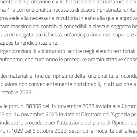
mento della protezione civile, l’elenco delle attrezzature e dei
ma 1 la cui funzionalità necessita di essere ripristinata, unit
provvede alla necessaria istruttoria in esito alla quale appro
re massimo dei contributi concedibili a ciascun soggetto be
iuta ed erogata, su richiesta, un’anticipazione non superiore 
i apposita rendicontazione;
organizzazioni di volontariato iscritte negli elenchi territoria
 autonome, che cureranno le procedure amministrative consegu
i materiali al fine del ripristino della funzionalità, al rico
, qualora non convenientemente ripristinabili, in attuazione a
6 ottobre 2023;
ivile prot. n. 58358 del 14 novembre 2023 inviata alla Commi
 del 14 novembre 2023 inviata al Direttore dell’Agenzia per la
dicate le procedure per l’attuazione del piano di Ripristino d
DPC n.1029 del 6 ottobre 2023, secondo le modalità dell’allega