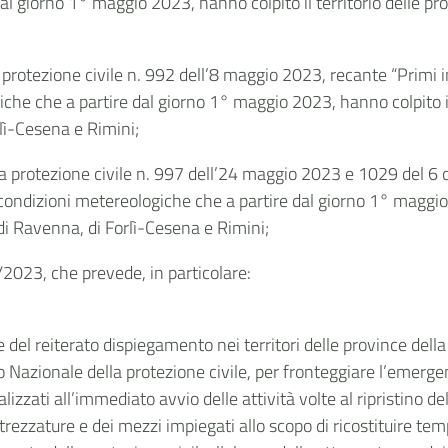
l giorno 1° maggio 2023, hanno colpito il territorio delle pr
protezione civile n. 992 dell’8 maggio 2023, recante “Primi in
e che a partire dal giorno 1° maggio 2023, hanno colpito il t
lì-Cesena e Rimini;
a protezione civile n. 997 dell’24 maggio 2023 e 1029 del 6 o
condizioni metereologiche che a partire dal giorno 1° maggio 2
di Ravenna, di Forlì-Cesena e Rimini;
/2023, che prevede, in particolare:
 del reiterato dispiegamento nei territori delle province del
o Nazionale della protezione civile, per fronteggiare l’emerge
lizzati all’immediato avvio delle attività volte al ripristino d
trezzature e dei mezzi impiegati allo scopo di ricostituire t