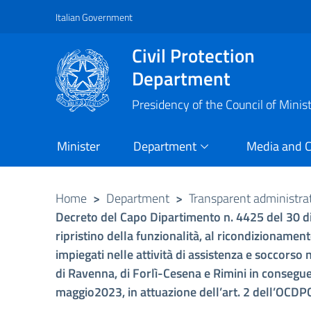
Italian Government
Vai al contenuto principale
Raggiungi il piè di pagina
Civil Protection
Department
Presidency of the Council of Minis
Minister
Department
Media and 
Home
>
Department
>
Transparent administra
Decreto del Capo Dipartimento n. 4425 del 30 d
ripristino della funzionalità, al ricondizionamen
impiegati nelle attività di assistenza e soccorso 
di Ravenna, di Forlì-Cesena e Rimini in consegu
maggio2023, in attuazione dell’art. 2 dell’OCDP