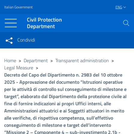
Italian Government
ENG
Vai al contenuto principale
Raggiungi il piè di pagina
Civil Protection
Department
Condividi
Condividi sui social network
Condividi su Facebook
Condividi su Twitter
Home
>
Department
>
Transparent administration
>
Legal Measure
>
Condividi su LinkedIn
Decreto del Capo del Dipartimento n. 2983 del 10 ottobre
2025 - Approvazione del documento “Istruzioni operative
per le attività di controllo sul conseguimento di milestone e
target”, elaborato dal Dipartimento della protezione civile al
fine di fornire indicazioni ai propri Uffici interni, alle
Amministrazioni attuatrici e ai Soggetti attuatori in merito
alle verifiche, di rispettiva competenza, sull’effettivo
conseguimento di milestone e target dell’intervento
“Missione 2 – Componente 4 – sub-investimento 2.1b -