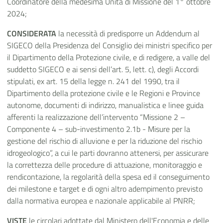
Coordinatore della medesima Unità di Missione del 1° ottobre
2024;
CONSIDERATA
la necessità di predisporre un Addendum al
SIGECO della Presidenza del Consiglio dei ministri specifico per
il Dipartimento della Protezione civile, e di redigere, a valle del
suddetto SIGECO e ai sensi dell’art. 5, lett. c), degli Accordi
stipulati, ex art. 15 della legge n. 241 del 1990, tra il
Dipartimento della protezione civile e le Regioni e Province
autonome, documenti di indirizzo, manualistica e linee guida
afferenti la realizzazione dell’intervento “Missione 2 –
Componente 4 – sub-investimento 2.1b - Misure per la
gestione del rischio di alluvione e per la riduzione del rischio
idrogeologico”, a cui le parti dovranno attenersi, per assicurare
la correttezza delle procedure di attuazione, monitoraggio e
rendicontazione, la regolarità della spesa ed il conseguimento
dei milestone e target e di ogni altro adempimento previsto
dalla normativa europea e nazionale applicabile al PNRR;
VISTE
le circolari adottate dal Ministero dell'Economia e delle