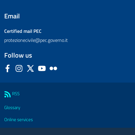
Email
Certified mail
PEC
protezionecivile@pec.governo.it
Follow us
Facebook
Instagram
Twitter
YouTube
Flickr
Sezione Link Utili
RSS
Glossary
Online services
Modules