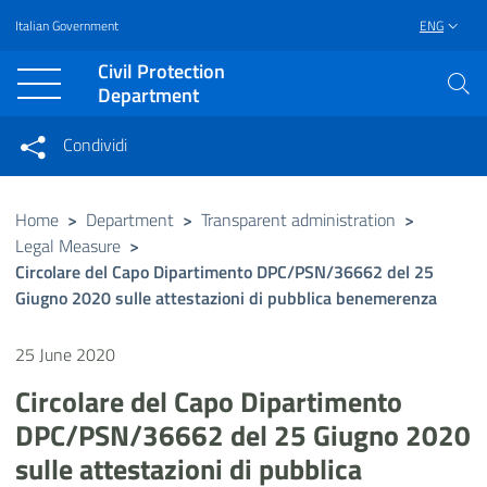
Italian Government
ENG
Vai al contenuto principale
Raggiungi il piè di pagina
Civil Protection
Department
Condividi
Condividi sui social network
Condividi su Facebook
Condividi su Twitter
Home
>
Department
>
Transparent administration
>
Legal Measure
>
Condividi su LinkedIn
Circolare del Capo Dipartimento DPC/PSN/36662 del 25
Giugno 2020 sulle attestazioni di pubblica benemerenza
25 June 2020
Circolare del Capo Dipartimento
DPC/PSN/36662 del 25 Giugno 2020
sulle attestazioni di pubblica