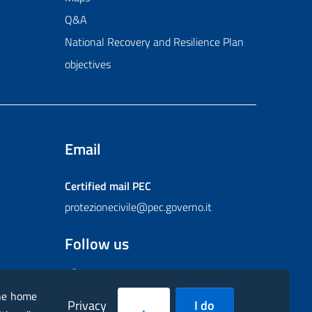
Q&A
National Recovery and Resilience Plan
objectives
Email
Certified mail
PEC
protezionecivile@pec.governo.it
Follow us
Facebook
Instagram
Twitter
YouTube
Flickr
the home
Privacy
I do