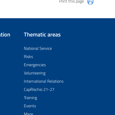
Print this page
tion
Thematic areas
National Service
Risks
Emergencies
Volunteering
International Relations
CapRischio 21-27
Training
Events
Maps