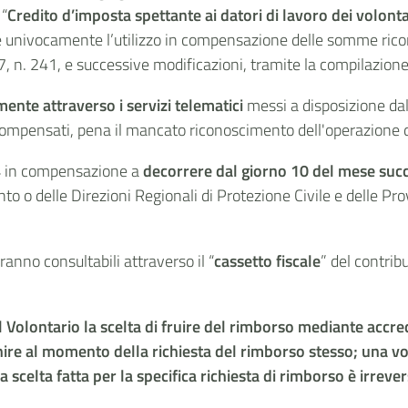
 “
Credito d’imposta spettante ai datori di lavoro dei volonta
are univocamente l’utilizzo in compensazione delle somme rico
997, n. 241, e successive modificazioni, tramite la compilazion
ente attraverso i servizi telematici
messi a disposizione dal
 compensati, pena il mancato riconoscimento dell'operazione
4
in compensazione a
decorrere dal giorno 10 del mese suc
nto o delle Direzioni Regionali di Protezione Civile e delle
saranno consultabili attraverso il “
cassetto fiscale
” del contrib
el Volontario la scelta di fruire del rimborso mediante accr
re al momento della richiesta del rimborso stesso; una vol
 scelta fatta per la specifica richiesta di rimborso è irrever