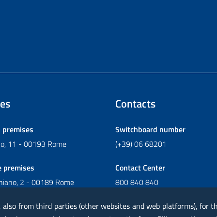
es
Contacts
l premises
Switchboard number
ano, 11 - 00193 Rome
(+39) 06 68201
e premises
Contact Center
chiano, 2 - 00189 Rome
800 840 840
Write to Contact Center
, also from third parties (other websites and web platforms), for 