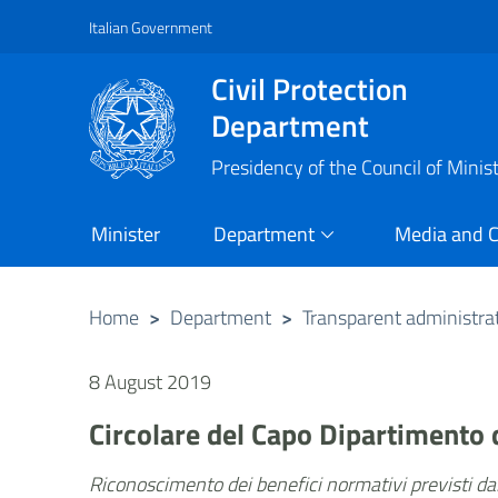
Italian Government
Vai al contenuto principale
Raggiungi il piè di pagina
Civil Protection
Department
Presidency of the Council of Minis
Minister
Department
Media and 
Home
>
Department
>
Transparent administra
8 August 2019
Circolare del Capo Dipartimento 
Riconoscimento dei benefici normativi previsti dal