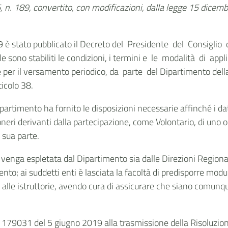
6, n. 189, convertito, con modificazioni, dalla legge 15 dice
9 è stato pubblicato il Decreto del Presidente del Consiglio 
ono stabiliti le condizioni, i termini e le modalità di applic
 per il versamento periodico, da parte del Dipartimento dell
ticolo 38.
timento ha fornito le disposizioni necessarie affinché i dato
neri derivanti dalla partecipazione, come Volontario, di uno o 
 sua parte.
oria venga espletata dal Dipartimento sia dalle Direzioni Regio
rimento; ai suddetti enti è lasciata la facoltà di predisporre mo
 alle istruttorie, avendo cura di assicurare che siano comunqu
. 179031 del 5 giugno 2019 alla trasmissione della Risoluzio