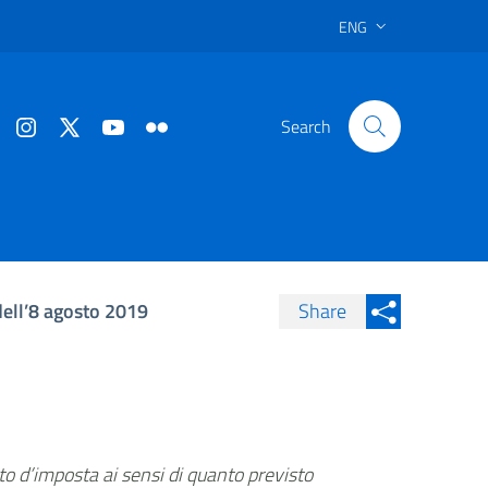
ENG
Search
dell’8 agosto 2019
Share
Condividi su Facebook
Condividi sui
Condividi su Twitter
Condividi su LinkedIn
to d’imposta ai sensi di quanto previsto