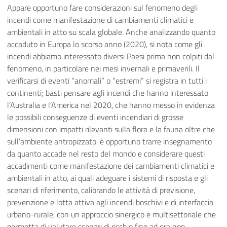
Appare opportuno fare considerazioni sul fenomeno degli
incendi come manifestazione di cambiamenti climatici e
ambientali in atto su scala globale. Anche analizzando quanto
accaduto in Europa lo scorso anno (2020), si nota come gli
incendi abbiamo interessato diversi Paesi prima non colpiti dal
fenomeno, in particolare nei mesi invernali e primaverili. Il
verificarsi di eventi “anomali” o “estremi” si registra in tutti i
continenti; basti pensare agli incendi che hanno interessato
l’Australia e l’America nel 2020, che hanno messo in evidenza
le possibili conseguenze di eventi incendiari di grosse
dimensioni con impatti rilevanti sulla flora e la fauna oltre che
sull’ambiente antropizzato.
è
opportuno trarre insegnamento
da quanto accade nel resto del mondo e considerare questi
accadimenti come manifestazione dei cambiamenti climatici e
ambientali in atto, ai quali adeguare i sistemi di risposta e gli
scenari di riferimento, calibrando le attività di previsione,
prevenzione e lotta attiva agli incendi boschivi e di interfaccia
urbano-rurale, con un approccio sinergico e multisettoriale che
permetta di valutare scenari di rischio fino ad ora non