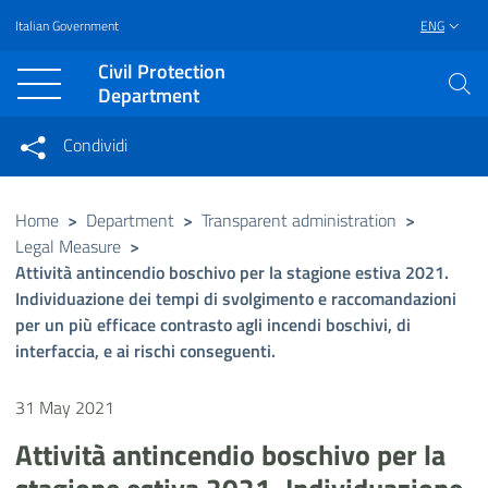
Italian Government
ENG
Vai al contenuto principale
Raggiungi il piè di pagina
Civil Protection
Department
Condividi
Condividi sui social network
Condividi su Facebook
Condividi su Twitter
Home
>
Department
>
Transparent administration
>
Legal Measure
>
Condividi su LinkedIn
Attività antincendio boschivo per la stagione estiva 2021.
Individuazione dei tempi di svolgimento e raccomandazioni
per un più efficace contrasto agli incendi boschivi, di
interfaccia, e ai rischi conseguenti.
31 May 2021
Attività antincendio boschivo per la