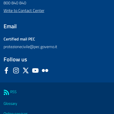
800 840 840
Write to Contact Center
Email
Certified mail
PEC
protezionecivile@pec.governo.it
Follow us
Facebook
Instagram
Twitter
YouTube
Flickr
Sezione Link Utili
RSS
Glossary
Online services