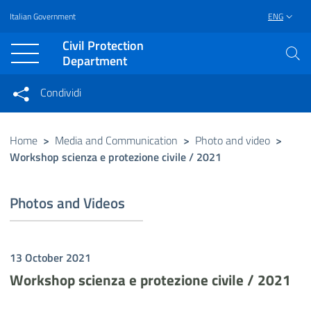
Italian Government
ENG
Vai al contenuto principale
Raggiungi il piè di pagina
Civil Protection
Department
Condividi
Condividi sui social network
Condividi su Facebook
Condividi su Twitter
Home
>
Media and Communication
>
Photo and video
>
Workshop scienza e protezione civile / 2021
Condividi su LinkedIn
Photos and Videos
13 October 2021
Workshop scienza e protezione civile / 2021