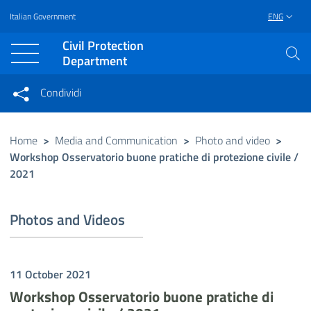
Italian Government
ENG
Vai al contenuto principale
Raggiungi il piè di pagina
Civil Protection
Department
Condividi
Condividi sui social network
Condividi su Facebook
Condividi su Twitter
Home
>
Media and Communication
>
Photo and video
>
Workshop Osservatorio buone pratiche di protezione civile /
Condividi su LinkedIn
2021
Photos and Videos
11 October 2021
Workshop Osservatorio buone pratiche di