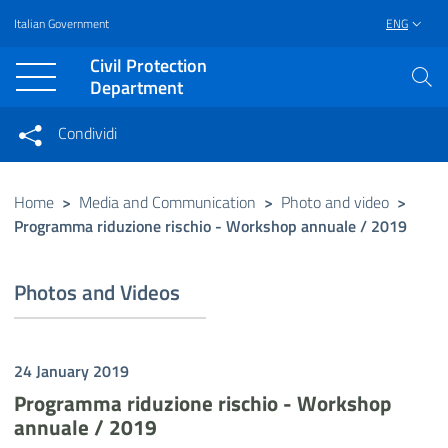
Italian Government
ENG
Vai al contenuto principale
Raggiungi il piè di pagina
Civil Protection
Department
Condividi
Condividi sui social network
Condividi su Facebook
Condividi su Twitter
Home
>
Media and Communication
>
Photo and video
>
Programma riduzione rischio - Workshop annuale / 2019
Condividi su LinkedIn
Photos and Videos
24 January 2019
Programma riduzione rischio - Workshop
annuale / 2019