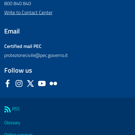
800 840 840
Write to Contact Center
Email
Certified mail
PEC
protezionecivile@pec.governo.it
Follow us
Facebook
Instagram
Twitter
YouTube
Flickr
Sezione Link Utili
RSS
Glossary
Online services