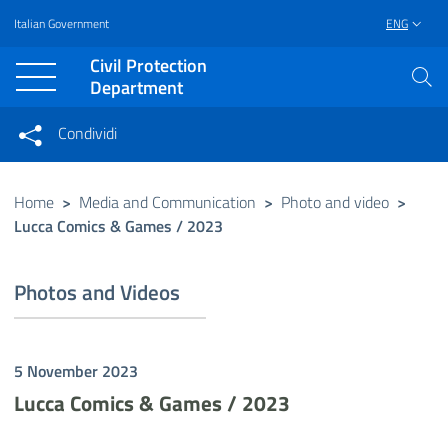
Italian Government
ENG
Vai al contenuto principale
Raggiungi il piè di pagina
Civil Protection
Department
Condividi
Condividi sui social network
Condividi su Facebook
Condividi su Twitter
Home
>
Media and Communication
>
Photo and video
>
Lucca Comics & Games / 2023
Condividi su LinkedIn
Photos and Videos
5 November 2023
Lucca Comics & Games / 2023