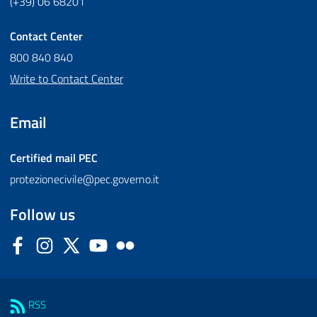
(+39) 06 68201
Contact Center
800 840 840
Write to Contact Center
Email
Certified mail
PEC
protezionecivile@pec.governo.it
Follow us
Facebook
Instagram
Twitter
YouTube
Flickr
Sezione Link Utili
RSS