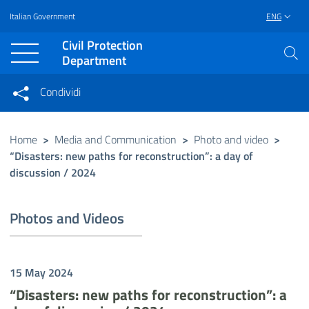
Italian Government
ENG
Vai al contenuto principale
Raggiungi il piè di pagina
Civil Protection
Department
Condividi
Condividi sui social network
Condividi su Facebook
Condividi su Twitter
Home
>
Media and Communication
>
Photo and video
>
“Disasters: new paths for reconstruction”: a day of
Condividi su LinkedIn
discussion / 2024
Photos and Videos
15 May 2024
“Disasters: new paths for reconstruction”: a