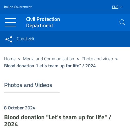
Italian Government
ENG
Vai al contenuto principale
Raggiungi il piè di pagina
Civil Protection
Department
Condividi
Condividi sui social network
Condividi su Facebook
Condividi su Twitter
Home
>
Media and Communication
>
Photo and video
>
Blood donation "Let's team up for life" / 2024
Condividi su LinkedIn
Photos and Videos
8 October 2024
Blood donation "Let's team up for life" /
2024