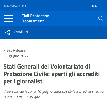
Italian Government
ENG
Vai al contenuto principale
Raggiungi il piè di pagina
Civil Protection
Department
Condividi
Condividi sui social network
Condividi su Facebook
Condividi su Twitter
Press Release
Condividi su LinkedIn
13 giugno 2022
Stati Generali del Volontariato di
Protezione Civile: aperti gli accrediti
per i giornalisti
Apertura dei lavori il 16 giugno, sarà possibile accreditarsi entro
le ore 18 del 14 giugno