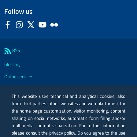
Follow us
Facebook
Instagram
Twitter
YouTube
Flickr
Sezione Link Utili
RSS
Glossary
Online services
Modules
This website uses technical and analytical cookies, also
Certified mail PEC
from third parties (other websites and web platforms), for
the home page customization, visitor monitoring, content
Privacy
sharing on social networks, automatic form filling and/or
Legal notes
multimedia content visualization. For further information
please consult the privacy policy. Do you agree to the use