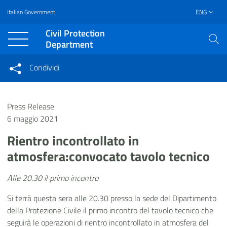
Italian Government
ENG
Vai al contenuto principale
Raggiungi il piè di pagina
Civil Protection
Department
Condividi
Condividi sui social network
Condividi su Facebook
Condividi su Twitter
Press Release
Condividi su LinkedIn
6 maggio 2021
Rientro incontrollato in
atmosfera:convocato tavolo tecnico
Alle 20.30 il primo incontro
Si terrà questa sera alle 20.30 presso la sede del Dipartimento
della Protezione Civile il primo incontro del tavolo tecnico che
seguirà le operazioni di rientro incontrollato in atmosfera del