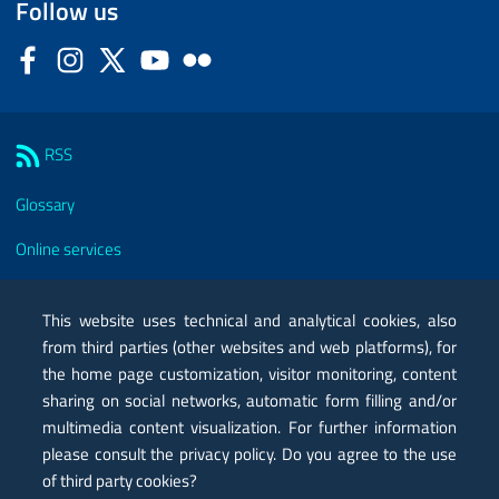
Follow us
Facebook
Instagram
Twitter
YouTube
Flickr
Sezione Link Utili
RSS
Glossary
Online services
Modules
This website uses technical and analytical cookies, also
Certified mail PEC
from third parties (other websites and web platforms), for
the home page customization, visitor monitoring, content
Privacy
sharing on social networks, automatic form filling and/or
multimedia content visualization. For further information
Legal notes
please consult the privacy policy. Do you agree to the use
Contacts
of third party cookies?