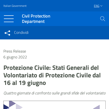
Italian Government
ENG
Vai al contenuto principale
Raggiungi il piè di pagina
Civil Protection
Department
Condividi
Condividi sui social network
Condividi su Facebook
Condividi su Twitter
Press Release
Condividi su LinkedIn
6 giugno 2022
Protezione Civile: Stati Generali del
Volontariato di Protezione Civile dal
16 al 19 giugno
Quattro giornate di confronto sulle grandi sfide del volontariato