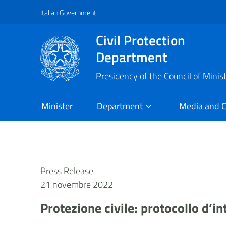
Italian Government
Vai al contenuto principale
Raggiungi il piè di pagina
Civil Protection
Department
Presidency of the Council of Minis
Minister
Department
Media and 
Press Release
21 novembre 2022
Protezione civile: protocollo d’i