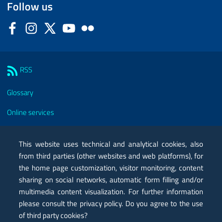
Follow us
Facebook
Instagram
Twitter
YouTube
Flickr
Sezione Link Utili
RSS
Glossary
Online services
Modules
This website uses technical and analytical cookies, also
Certified mail PEC
from third parties (other websites and web platforms), for
the home page customization, visitor monitoring, content
Privacy
sharing on social networks, automatic form filling and/or
Legal notes
multimedia content visualization. For further information
please consult the privacy policy. Do you agree to the use
Contacts
of third party cookies?