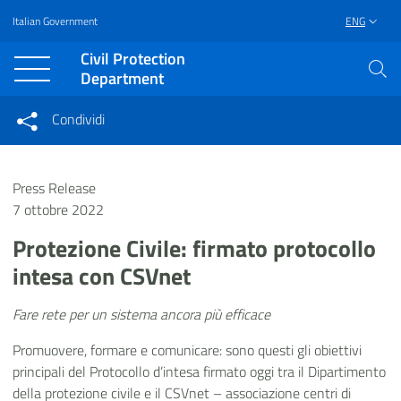
Italian Government
ENG
Vai al contenuto principale
Raggiungi il piè di pagina
Civil Protection
Department
Condividi
Condividi sui social network
Condividi su Facebook
Condividi su Twitter
Press Release
Condividi su LinkedIn
7 ottobre 2022
Protezione Civile: firmato protocollo
intesa con CSVnet
Fare rete per un sistema ancora più efficace
Promuovere, formare e comunicare: sono questi gli obiettivi
principali del Protocollo d’intesa firmato oggi tra il Dipartimento
della protezione civile e il CSVnet – associazione centri di