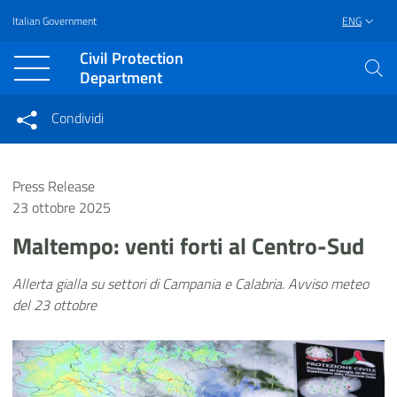
Italian Government
ENG
Vai al contenuto principale
Raggiungi il piè di pagina
Civil Protection
Department
Condividi
Condividi sui social network
Condividi su Facebook
Condividi su Twitter
Press Release
Condividi su LinkedIn
23 ottobre 2025
Maltempo: venti forti al Centro-Sud
Allerta gialla su settori di Campania e Calabria. Avviso meteo
del 23 ottobre