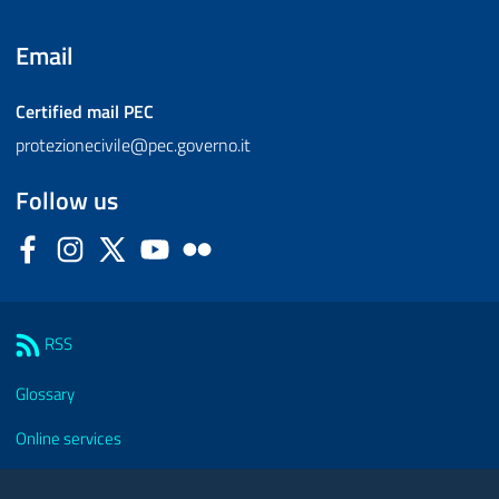
Email
Certified mail
PEC
protezionecivile@pec.governo.it
Follow us
Facebook
Instagram
Twitter
YouTube
Flickr
Sezione Link Utili
RSS
Glossary
Online services
Modules