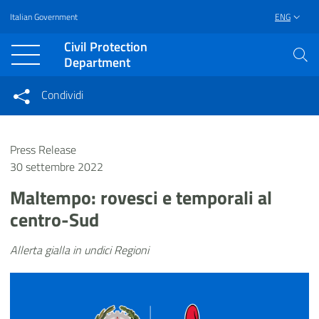
Italian Government
ENG
Vai al contenuto principale
Raggiungi il piè di pagina
Civil Protection
Department
Condividi
Condividi sui social network
Condividi su Facebook
Condividi su Twitter
Press Release
Condividi su LinkedIn
30 settembre 2022
Maltempo: rovesci e temporali al
centro-Sud
Allerta gialla in undici Regioni