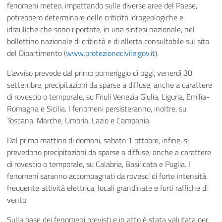
fenomeni meteo, impattando sulle diverse aree del Paese,
potrebbero determinare delle criticità idrogeologiche e
idrauliche che sono riportate, in una sintesi nazionale, nel
bollettino nazionale di criticità e di allerta consultabile sul sito
del Dipartimento (
www.protezionecivile.gov.it
).
L’avviso prevede dal primo pomeriggio di oggi, venerdì 30
settembre, precipitazioni da sparse a diffuse, anche a carattere
di rovescio o temporale, su Friuli Venezia Giulia, Liguria, Emilia-
Romagna e Sicilia. I fenomeni persisteranno, inoltre, su
Toscana, Marche, Umbria, Lazio e Campania.
Dal primo mattino di domani, sabato 1 ottobre, infine, si
prevedono precipitazioni da sparse a diffuse, anche a carattere
di rovescio o temporale, su Calabria, Basilicata e Puglia. I
fenomeni saranno accompagnati da rovesci di forte intensità,
frequente attività elettrica, locali grandinate e forti raffiche di
vento.
Sulla base dei fenomeni previsti e in atto è stata valutata per