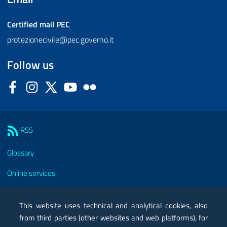
Certified mail
PEC
protezionecivile@pec.governo.it
Follow us
Facebook
Instagram
Twitter
YouTube
Flickr
Sezione Link Utili
RSS
Glossary
Online services
Modules
This website uses technical and analytical cookies, also
Certified mail PEC
from third parties (other websites and web platforms), for