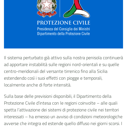
Il sistema perturbato già attivo sulla nostra penisola continuerà
ad apportare instabilità sulle regioni nord-orientali e su quelle
centro-meridionali del versante tirrenico fino alla Sicilia
estendendo così i suoi effetti con piogge e temporali,
localmente anche di forte intensità.
Sulla base delle previsioni disponibili, il Dipartimento della
Protezione Civile d’intesa con le regioni coinvolte – alle quali
spetta l’attivazione dei sistemi di protezione civile nei territori
interessati – ha emesso un avviso di condizioni meteorologiche
avverse che integra ed estende quello diffuso nei giorni scorsi. I