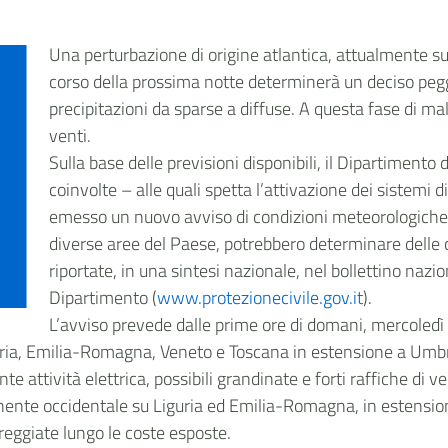
Una perturbazione di origine atlantica, attualmente su
corso della prossima notte determinerà un deciso pegg
precipitazioni da sparse a diffuse. A questa fase di m
venti.
Sulla base delle previsioni disponibili, il Dipartimento 
coinvolte – alle quali spetta l’attivazione dei sistemi di
emesso un nuovo avviso di condizioni meteorologiche
diverse aree del Paese, potrebbero determinare delle c
riportate, in una sintesi nazionale, nel bollettino naziona
Dipartimento (
www.protezionecivile.gov.it
).
L’avviso prevede dalle prime ore di domani, mercoledì 
guria, Emilia-Romagna, Veneto e Toscana in estensione a Umb
te attività elettrica, possibili grandinate e forti raffiche di 
onente occidentale su Liguria ed Emilia-Romagna, in estensione
reggiate lungo le coste esposte.