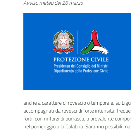
Avviso meteo del 26 marzo
anche a carattere di rovescio o temporale, su Li
accompagnati da rovesci di forte intensità, frequen
forti, con rinforzi di burrasca, a prevalente comp
nel pomeriggio alla Calabria. Saranno possibili ma