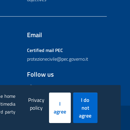
Email
Certified mail
PEC
protezionecivile@pec.governo.it
Follow us
Facebook
Instagram
Twitter
YouTube
Flickr
the home
Privacy
I do
I
ltimedia
policy
not
agree
rd party
agree
essibility statement