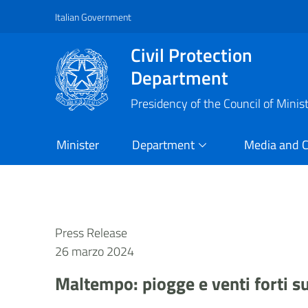
Italian Government
Vai al contenuto principale
Raggiungi il piè di pagina
Civil Protection
Department
Presidency of the Council of Minis
Minister
Department
Media and 
Press Release
26 marzo 2024
Maltempo: piogge e venti forti su 