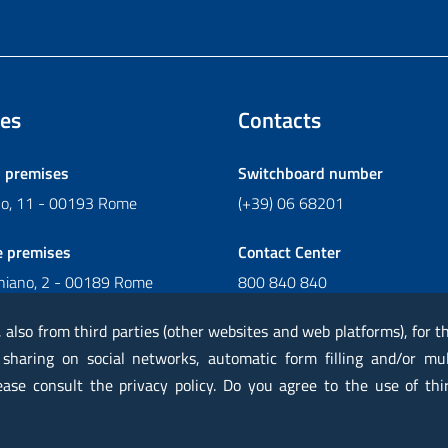
es
Contacts
l premises
Switchboard number
ano, 11 - 00193 Rome
(+39) 06 68201
e premises
Contact Center
chiano, 2 - 00189 Rome
800 840 840
Write to Contact Center
, also from third parties (other websites and web platforms), for 
 sharing on social networks, automatic form filling and/or mu
lease consult the privacy policy. Do you agree to the use of thi
rtified mail PEC
Privacy
Legal notes
Contacts
Map
Acc