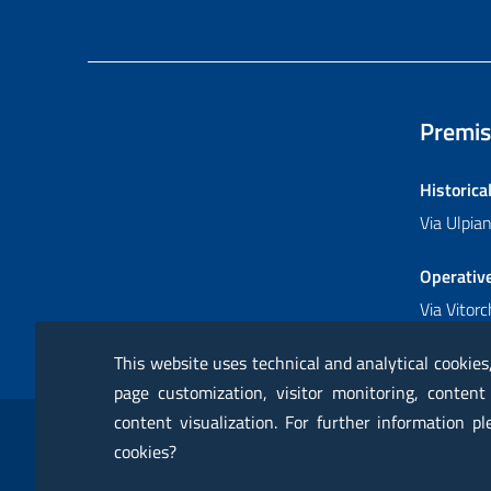
Premis
Historica
Via Ulpi
Operativ
Via Vitor
This website uses technical and analytical cookies
page customization, visitor monitoring, content
Sezione Link Utili
content visualization. For further information p
RSS
Glossary
Online services
Modules
Ce
cookies?