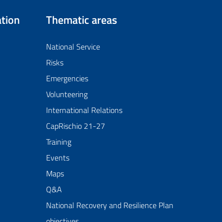
tion
Thematic areas
National Service
Risks
Emergencies
Volunteering
International Relations
CapRischio 21-27
Training
Events
Maps
Q&A
National Recovery and Resilience Plan
objectives