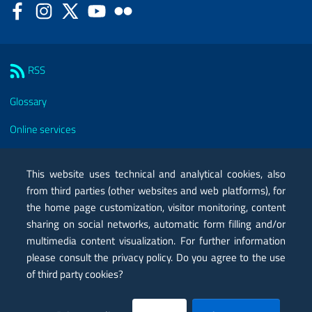
Facebook
Instagram
Twitter
YouTube
Flickr
Sezione Link Utili
RSS
Glossary
Online services
Modules
This website uses technical and analytical cookies, also
Certified mail PEC
from third parties (other websites and web platforms), for
the home page customization, visitor monitoring, content
Privacy
sharing on social networks, automatic form filling and/or
multimedia content visualization. For further information
Legal notes
please consult the privacy policy. Do you agree to the use
Contacts
of third party cookies?
Map