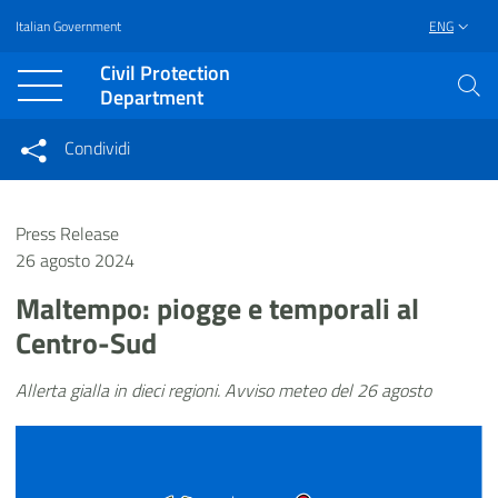
Italian Government
ENG
Vai al contenuto principale
Raggiungi il piè di pagina
Civil Protection
Department
Condividi
Condividi sui social network
Condividi su Facebook
Condividi su Twitter
Press Release
Condividi su LinkedIn
26 agosto 2024
Maltempo: piogge e temporali al
Centro-Sud
Allerta gialla in dieci regioni. Avviso meteo del 26 agosto