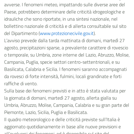
avverse. I fenomeni meteo, impattando sulle diverse aree del
Paese, potrebbero determinare delle criticità idrogeologiche e
idrauliche che sono riportate, in una sintesi nazionale, nel
bollettino nazionale di criticità e di allerta consultabile sul sito
del Dipartimento (
www.protezionecivile.gov.it
).
L’avviso prevede
dalla tarda mattinata di domani, martedì 27
agosto, precipitazioni sparse, a prevalente carattere di rovescio
o temporale, su Umbria, zone interne del Lazio, Abruzzo, Molise,
Campania, Puglia, specie settori centro-settentrionali, e su
Basilicata, Calabria e Sicilia. I fenomeni saranno accompagnati
da rovesci di forte intensità, fulmini, locali grandinate e forti
raffiche di vento.
Sulla base dei fenomeni previsti e in atto è stata valutata per
la giornata di domani, martedì 27 agosto, allerta gialla su
Umbria, Abruzzo, Molise, Campania, Calabria e su gran parte del
Piemonte, Lazio, Sicilia, Puglia e Basilicata.
Il quadro meteorologico e delle criticità previste sull’Italia è
aggiornato quotidianamente in base alle nuove previsioni e
all’evolversi dei fenomeni, ed è disponibile sul sito del