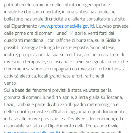
potrebbero determinare delle criticità idrogeologiche e
idrauliche che sono riportate, in una sintesi nazionale, nel
bollettino nazionale di criticità e di allerta consultabile sul sito
del Dipartimento (
www.protezionecivile.gov.it
).
L’avviso prevede
dalle prime ore di domani, lunedì 14 aprile, venti forti dai
quadranti meridionali, con raffiche di burrasca, sulla Sicilia e
possibili mareggiate lungo le coste esposte.
Sono attese,
inoltre, precipitazioni da sparse a diffuse, anche a carattere di
rovescio o temporale, su Toscana e Lazio. Si segnala, infine, che
i fenomeni saranno accompagnati da rovesci di forte intensità,
attività elettrica, locali grandinate e forti raffiche di
vento.
Sulla base dei fenomeni previsti è stata valutata per la
giornata di domani, lunedì 14 aprile, allerta gialla su Toscana,
Lazio, Umbria e parte di Abruzzo.
Il quadro meteorologico e
delle criticità previste sull’Italia è aggiornato quotidianamente
in base alle nuove previsioni e all’evolversi dei fenomeni, ed è
disponibile sul sito del Dipartimento della Protezione Civile
(
www.protezionecivile.gov.it
), insieme alle norme generali di