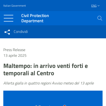
Italian Government
ENG
Vai al contenuto principale
Raggiungi il piè di pagina
Civil Protection
Department
Condividi
Condividi sui social network
Condividi su Facebook
Condividi su Twitter
Press Release
Condividi su LinkedIn
13 aprile 2025
Maltempo: in arrivo venti forti e
temporali al Centro
Allerta gialla in quattro regioni Avviso meteo del 13 aprile