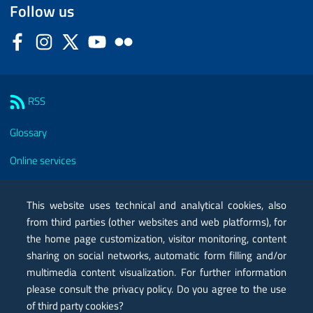
Follow us
Facebook
Instagram
Twitter
YouTube
Flickr
Sezione Link Utili
RSS
Glossary
Online services
Modules
This website uses technical and analytical cookies, also
Certified mail PEC
from third parties (other websites and web platforms), for
the home page customization, visitor monitoring, content
Privacy
sharing on social networks, automatic form filling and/or
multimedia content visualization. For further information
Legal notes
please consult the privacy policy. Do you agree to the use
Contacts
of third party cookies?