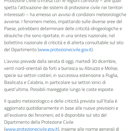
Protezione Civile d’intesa con le regioni coinvolte – alle quali
spetta l’attivazione dei sistemi di protezione civile nei territori
interessati – ha emesso un avviso di condizioni meteorologiche
avverse. I fenomeni meteo, impattando sulle diverse aree del
Paese, potrebbero determinare delle criticità idrogeologiche e
idrauliche che sono riportate, in una sintesi nazionale, nel
bollettino nazionale di criticità e di allerta consultabile sul sito
del Dipartimento (
www.protezionecivile.gov.it
).
L’avviso prevede dalla serata di oggi, martedì 30 dicembre,
venti nord-orientali da forti a burrasca su Abruzzo e Molise,
specie sui settori costieri, in successiva estensione a Puglia,
Basilicata e Calabria, in particolare sui settori ionici di
quest’ultima. Possibili mareggiate lungo le coste esposte.
Il quadro meteorologico e delle criticità previste sull’Italia è
aggiornato quotidianamente in base alle nuove previsioni e
all’evolversi dei fenomeni, ed è disponibile sul sito del
Dipartimento della Protezione Civile
(
www.protezionecivile.gov.it
), insieme alle norme generali di