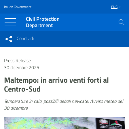
Italian Government
ENG
Vai al contenuto principale
Raggiungi il piè di pagina
Civil Protection
Department
Condividi
Condividi sui social network
Condividi su Facebook
Condividi su Twitter
Press Release
Condividi su LinkedIn
30 dicembre 2025
Maltempo: in arrivo venti forti al
Centro-Sud
Temperature in calo, possibili deboli nevicate. Avviso meteo del
30 dicembre