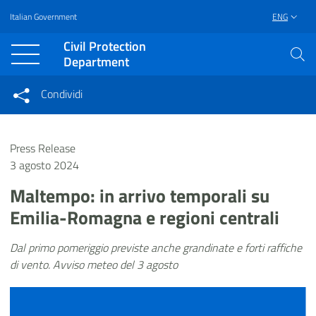
Italian Government
ENG
Vai al contenuto principale
Raggiungi il piè di pagina
Civil Protection
Department
Condividi
Condividi sui social network
Condividi su Facebook
Condividi su Twitter
Press Release
Condividi su LinkedIn
3 agosto 2024
Maltempo: in arrivo temporali su
Emilia-Romagna e regioni centrali
Dal primo pomeriggio previste anche grandinate e forti raffiche
di vento. Avviso meteo del 3 agosto