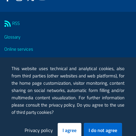
Sezione Link Utili
RSS
Glossary
Online services
Modules
This website uses technical and analytical cookies, also
Certified mail PEC
from third parties (other websites and web platforms), for
the home page customization, visitor monitoring, content
Privacy
sharing on social networks, automatic form filling and/or
multimedia content visualization. For further information
Legal notes
please consult the privacy policy. Do you agree to the use
Contacts
of third party cookies?
Map
Privacy policy
I agree
I do not agree
Accessibility statement