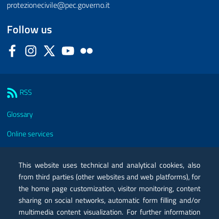
protezionecivile@pec.governo.it
Follow us
Facebook
Instagram
Twitter
YouTube
Flickr
Sezione Link Utili
RSS
Glossary
Online services
Modules
This website uses technical and analytical cookies, also
Certified mail PEC
from third parties (other websites and web platforms), for
the home page customization, visitor monitoring, content
Privacy
sharing on social networks, automatic form filling and/or
multimedia content visualization. For further information
Legal notes