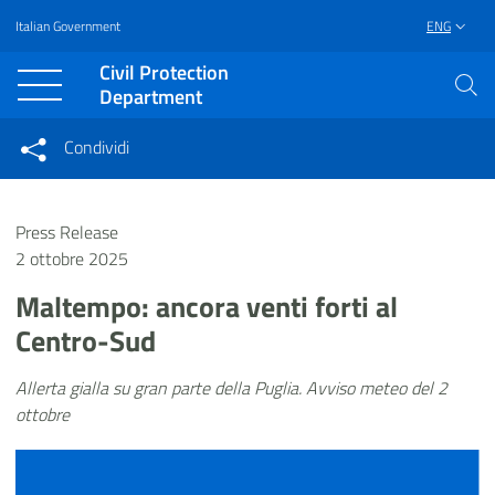
Italian Government
ENG
Vai al contenuto principale
Raggiungi il piè di pagina
Civil Protection
Department
Condividi
Condividi sui social network
Condividi su Facebook
Condividi su Twitter
Press Release
Condividi su LinkedIn
2 ottobre 2025
Maltempo: ancora venti forti al
Centro-Sud
Allerta gialla su gran parte della Puglia. Avviso meteo del 2
ottobre