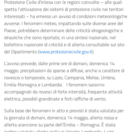
Protezione Civile d’intesa con le regioni coinvolte – alle quali
spetta l’attivazione dei sistemi di protezione civile nei territori
interessati – ha emesso un avviso di condizioni meteorologiche
avverse. I fenomeni meteo, impattando sulle diverse aree del
Paese, potrebbero determinare delle criticità idrogeologiche e
idrauliche che sono riportate, in una sintesi nazionale, nel
bollettino nazionale di criticità e di allerta consultabile sul sito
del Dipartimento (
www.protezionecivile.gov.it
).
L’avviso prevede, dalle prime ore di domani, domenica 14
maggio, precipitazioni da sparse a diffuse, anche a carattere di
rovescio o temporale, su Lazio, Campania, Molise, Umbria,
Emilia-Romagna e Lombardia. I fenomeni saranno
accompagnati da rovesci di forte intensità, frequente attività
elettrica, possibili grandinate e forti raffiche di vento.
Sulla base dei fenomeni in atto e previsti è stata valutata per
la giornata di domani, domenica 14 maggio, allerta rossa e
allerta arancione su parte dell’Emilia – Romagna. È stata
inoltre valutata allerta gialla in Veneto, Lombardia, Lazio,