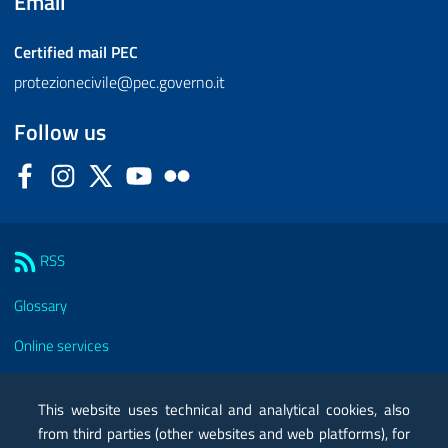
Email
Certified mail
PEC
protezionecivile@pec.governo.it
Follow us
Facebook
Instagram
Twitter
YouTube
Flickr
Sezione Link Utili
RSS
Glossary
Online services
Modules
This website uses technical and analytical cookies, also
Certified mail PEC
from third parties (other websites and web platforms), for