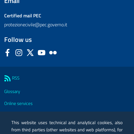
Email
Certified mail
PEC
protezionecivile@pec.governo.it
Follow us
Facebook
Instagram
Twitter
YouTube
Flickr
Sezione Link Utili
RSS
Glossary
Online services
Modules
This website uses technical and analytical cookies, also
Certified mail PEC
from third parties (other websites and web platforms), for