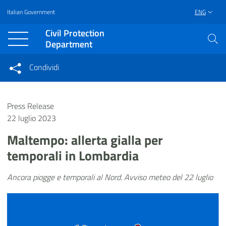
Italian Government
ENG
Vai al contenuto principale
Raggiungi il piè di pagina
Civil Protection
Department
Condividi
Condividi sui social network
Condividi su Facebook
Condividi su Twitter
Press Release
Condividi su LinkedIn
22 luglio 2023
Maltempo: allerta gialla per
temporali in Lombardia
Ancora piogge e temporali al Nord. Avviso meteo del 22 luglio