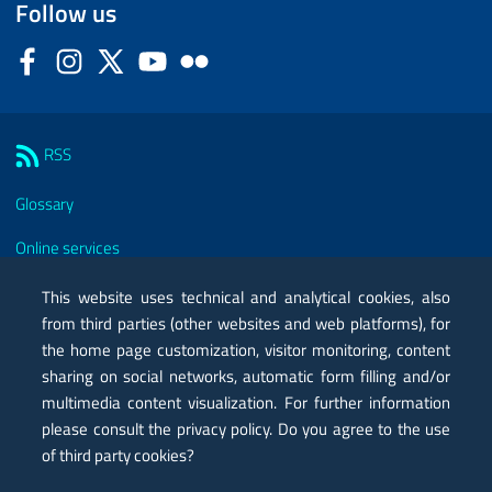
Follow us
Facebook
Instagram
Twitter
YouTube
Flickr
Sezione Link Utili
RSS
Glossary
Online services
Modules
This website uses technical and analytical cookies, also
from third parties (other websites and web platforms), for
Certified mail PEC
the home page customization, visitor monitoring, content
sharing on social networks, automatic form filling and/or
Privacy
multimedia content visualization. For further information
Legal notes
please consult the privacy policy. Do you agree to the use
of third party cookies?
Contacts