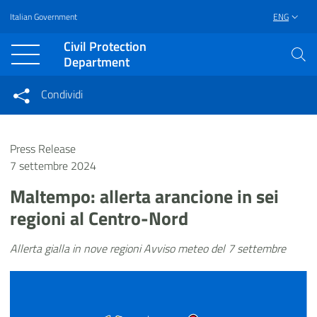
Italian Government
ENG
Vai al contenuto principale
Raggiungi il piè di pagina
Civil Protection
Department
Condividi
Condividi sui social network
Condividi su Facebook
Condividi su Twitter
Press Release
Condividi su LinkedIn
7 settembre 2024
Maltempo: allerta arancione in sei
regioni al Centro-Nord
Allerta gialla in nove regioni Avviso meteo del 7 settembre