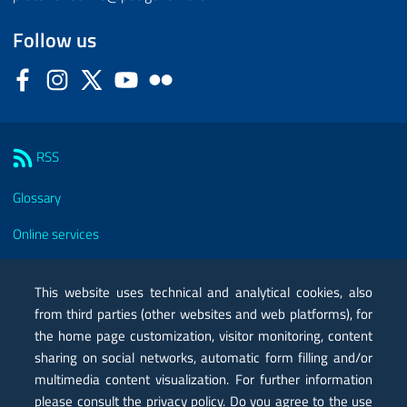
Follow us
Facebook
Instagram
Twitter
YouTube
Flickr
Sezione Link Utili
RSS
Glossary
Online services
Modules
This website uses technical and analytical cookies, also
Certified mail PEC
from third parties (other websites and web platforms), for
the home page customization, visitor monitoring, content
Privacy
sharing on social networks, automatic form filling and/or
multimedia content visualization. For further information
Legal notes
please consult the privacy policy. Do you agree to the use