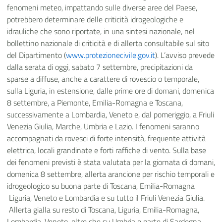
fenomeni meteo, impattando sulle diverse aree del Paese,
potrebbero determinare delle criticità idrogeologiche e
idrauliche che sono riportate, in una sintesi nazionale, nel
bollettino nazionale di criticità e di allerta consultabile sul sito
del Dipartimento (
www.protezionecivile.gov.it
).
L’avviso prevede
dalla serata di oggi, sabato 7 settembre, precipitazioni da
sparse a diffuse, anche a carattere di rovescio o temporale,
sulla Liguria, in estensione, dalle prime ore di domani, domenica
8 settembre, a Piemonte, Emilia-Romagna e Toscana,
successivamente a Lombardia, Veneto e, dal pomeriggio, a Friuli
Venezia Giulia, Marche, Umbria e Lazio. I fenomeni saranno
accompagnati da rovesci di forte intensità, frequente attività
elettrica, locali grandinate e forti raffiche di vento.
Sulla base
dei fenomeni previsti è stata valutata per la giornata di domani,
domenica 8 settembre, allerta arancione per rischio temporali e
idrogeologico su buona parte di Toscana, Emilia-Romagna
Liguria, Veneto e Lombardia e su tutto il Friuli Venezia Giulia.
Allerta gialla su resto di Toscana, Liguria, Emilia-Romagna,
Lombardia, Veneto, oltre che su Umbria e parte di Sardegna,