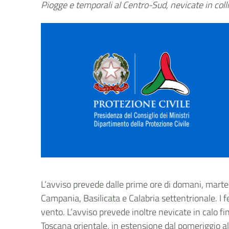
Piogge e temporali al Centro-Sud, nevicate in coll
L’avviso prevede dalle prime ore di domani, marted
Campania, Basilicata e Calabria settentrionale. I f
vento. L’avviso prevede inoltre nevicate in calo 
Toscana orientale, in estensione dal pomeriggio all