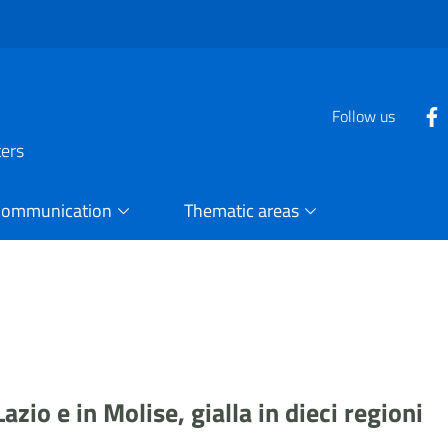
Follow us
ters
Communication
Thematic areas
zio e in Molise, gialla in dieci regioni