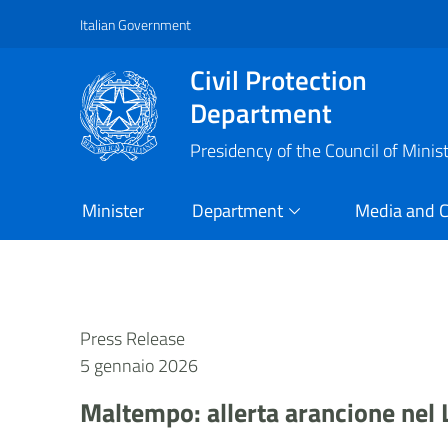
Italian Government
Vai al contenuto principale
Raggiungi il piè di pagina
Civil Protection
Department
Presidency of the Council of Minis
Minister
Department
Media and 
Press Release
5 gennaio 2026
Maltempo: allerta arancione nel La