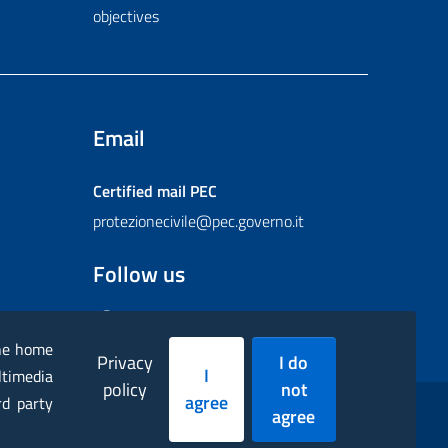
objectives
Email
Certified mail
PEC
protezionecivile@pec.governo.it
Follow us
Facebook
Instagram
Twitter
YouTube
Flickr
the home
Privacy
I do
I
ltimedia
policy
not
agree
rd party
agree
essibility statement