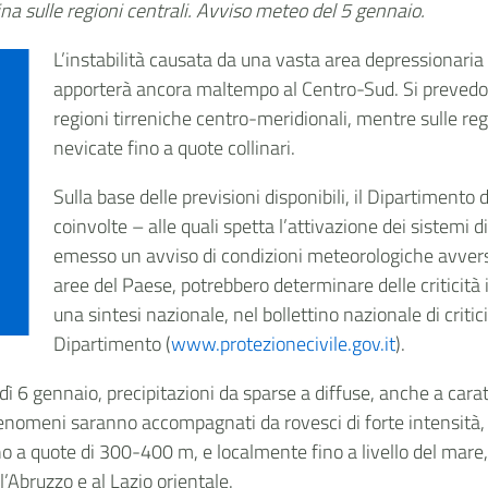
ina sulle regioni centrali. Avviso meteo del 5 gennaio.
L’instabilità causata da una vasta area depressionaria
apporterà ancora maltempo al Centro-Sud. Si prevedono
regioni tirreniche centro-meridionali, mentre sulle re
nevicate fino a quote collinari.
Sulla base delle previsioni disponibili, il Dipartimento 
coinvolte – alle quali spetta l’attivazione dei sistemi di
emesso un avviso di condizioni meteorologiche avvers
aree del Paese, potrebbero determinare delle criticità 
una sintesi nazionale, nel bollettino nazionale di critici
Dipartimento (
www.protezionecivile.gov.it
).
ì 6 gennaio, precipitazioni da sparse a diffuse, anche a carat
enomeni saranno accompagnati da rovesci di forte intensità, fr
fino a quote di 300-400 m, e localmente fino a livello del ma
’Abruzzo e al Lazio orientale.