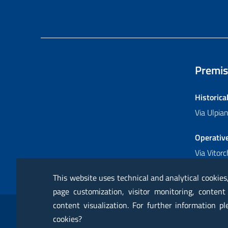
Premis
Historica
Via Ulpi
Operativ
Via Vitor
This website uses technical and analytical cookies
page customization, visitor monitoring, content
Sezione Link Utili
content visualization. For further information p
RSS
Glossary
Online services
Modules
Ce
cookies?