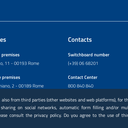
es
Contacts
l premises
Switchboard number
ano, 11 - 00193 Rome
(+39) 06 68201
e premises
Contact Center
chiano, 2 - 00189 Rome
800 840 840
Write to Contact Center
, also from third parties (other websites and web platforms), for 
 sharing on social networks, automatic form filling and/or mu
lease consult the privacy policy. Do you agree to the use of thi
rtified mail PEC
Privacy
Legal notes
Contacts
Map
Acc