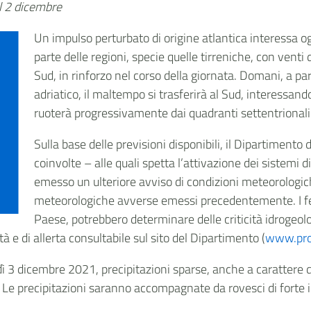
l 2 dicembre
Un impulso perturbato di origine atlantica interessa og
parte delle regioni, specie quelle tirreniche, con venti 
Sud, in rinforzo nel corso della giornata. Domani, a pa
adriatico, il maltempo si trasferirà al Sud, interessando 
ruoterà progressivamente dai quadranti settentrionali
Sulla base delle previsioni disponibili, il Dipartimento 
coinvolte – alle quali spetta l’attivazione dei sistemi di
emesso un ulteriore avviso di condizioni meteorologich
meteorologiche avverse emessi precedentemente. I fe
Paese, potrebbero determinare delle criticità idrogeolo
ità e di allerta consultabile sul sito del Dipartimento (
www.prot
dì 3 dicembre 2021, precipitazioni sparse, anche a carattere 
nici. Le precipitazioni saranno accompagnate da rovesci di forte 