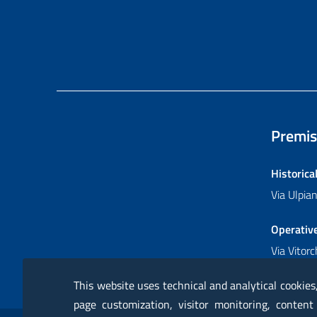
Premis
Historica
Via Ulpi
Operativ
Via Vitor
This website uses technical and analytical cookies
page customization, visitor monitoring, content