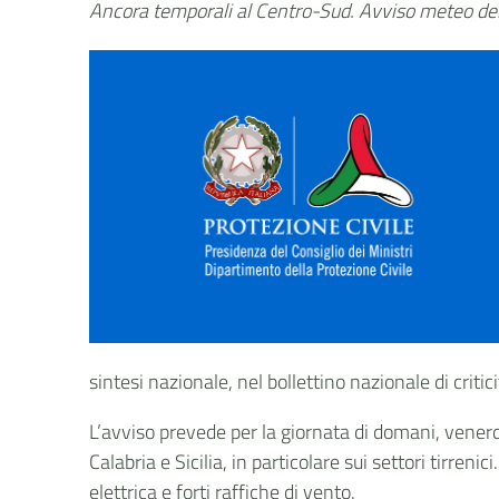
Ancora temporali al Centro-Sud. Avviso meteo de
sintesi nazionale, nel bollettino nazionale di critic
L’avviso prevede per la giornata di domani, vener
Calabria e Sicilia, in particolare sui settori tirre
elettrica e forti raffiche di vento.