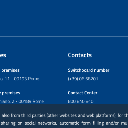
es
Contacts
l premises
Switchboard number
ano, 11 - 00193 Rome
(+39) 06 68201
e premises
Contact Center
chiano, 2 - 00189 Rome
800 840 840
Write to Contact Center
, also from third parties (other websites and web platforms), for 
 sharing on social networks, automatic form filling and/or mu