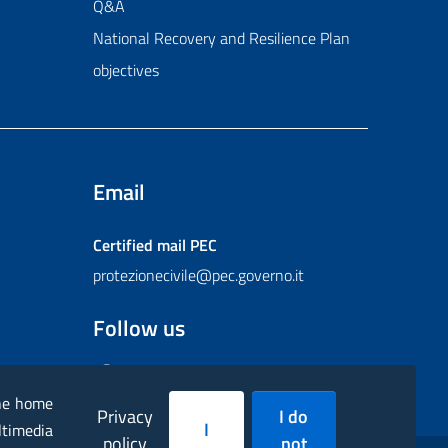
Q&A
National Recovery and Resilience Plan
objectives
Email
Certified mail
PEC
protezionecivile@pec.governo.it
Follow us
Facebook
Instagram
Twitter
YouTube
Flickr
the home
Privacy
I do
I
ltimedia
policy
not