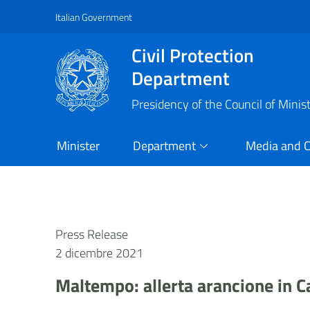
Italian Government
Vai al contenuto principale
Raggiungi il piè di pagina
Civil Protection
Department
Presidency of the Council of Minis
Minister
Department
Media and 
Press Release
2 dicembre 2021
Maltempo: allerta arancione in 