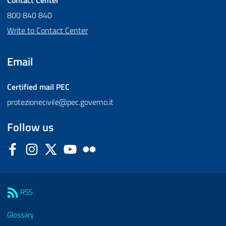
Contact Center
800 840 840
Write to Contact Center
Email
Certified mail
PEC
protezionecivile@pec.governo.it
Follow us
Facebook
Instagram
Twitter
YouTube
Flickr
Sezione Link Utili
RSS
Glossary