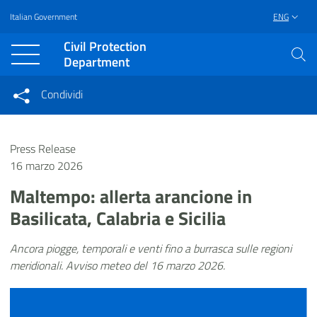
Italian Government
ENG
Vai al contenuto principale
Raggiungi il piè di pagina
Civil Protection
Department
Condividi
Condividi sui social network
Condividi su Facebook
Condividi su Twitter
Press Release
Condividi su LinkedIn
16 marzo 2026
Maltempo: allerta arancione in
Basilicata, Calabria e Sicilia
Ancora piogge, temporali e venti fino a burrasca sulle regioni
meridionali. Avviso meteo del 16 marzo 2026.