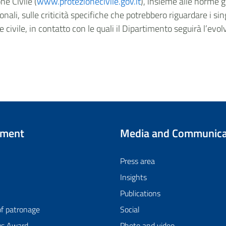
ne Civile (
www.protezionecivile.gov.it
), insieme alle norme 
onali, sulle criticità specifiche che potrebbero riguardare i sin
ne civile, in contatto con le quali il Dipartimento seguirà l’evol
tment
Media and Communica
Press area
Insights
Publications
of patronage
Social
us Award
Photo and video