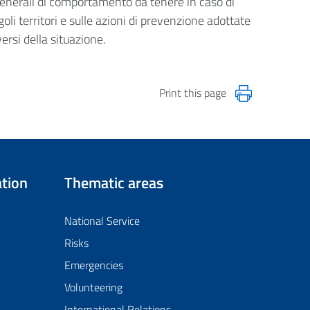
generali di comportamento da tenere in caso di
goli territori e sulle azioni di prevenzione adottate
versi della situazione.
Print this page
tion
Thematic areas
National Service
Risks
Emergencies
Volunteering
International Relations