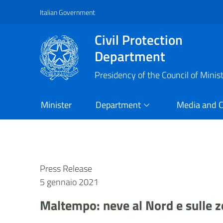
Italian Government
Vai al contenuto principale
Raggiungi il piè di pagina
Civil Protection
Department
Presidency of the Council of Minis
Minister
Department
Media and 
Press Release
5 gennaio 2021
Maltempo: neve al Nord e sulle z