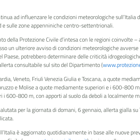
ntinua ad influenzare le condizioni meteorologiche sull’Ital
rd e sulle zone appenniniche centro-settentrionali.
nto della Protezione Civile d’intesa con le regioni coinvolte – a
esso un ulteriore avviso di condizioni meteorologiche avverse c
Paese, potrebbero determinare delle criticità idrogeologiche 
 allerta consultabile sul sito del Dipartimento (
www.protezionec
ardia, Veneto, Friuli Venezia Giulia e Toscana, a quote media
bruzzo e Molise a quote mediamente superiori e i 600-800 m, 
 i 600-800 m, con apporti al suolo da deboli a localmente m
valutata per la giornata di domani, 6 gennaio, allerta gialla 
icata.
sull’Italia è aggiornato quotidianamente in base alle nuove prev