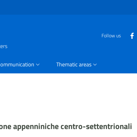
Follow us
ters
Communication
Thematic areas
one appenniniche centro-settentrionali