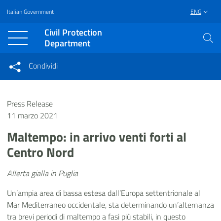
Italian Government
ENG
Vai al contenuto principale
Raggiungi il piè di pagina
Civil Protection
Department
Condividi
Condividi sui social network
Condividi su Facebook
Condividi su Twitter
Press Release
Condividi su LinkedIn
11 marzo 2021
Maltempo: in arrivo venti forti al
Centro Nord
Allerta gialla in Puglia
Un’ampia area di bassa estesa dall’Europa settentrionale al
Mar Mediterraneo occidentale, sta determinando un’alternanza
tra brevi periodi di maltempo a fasi più stabili, in questo