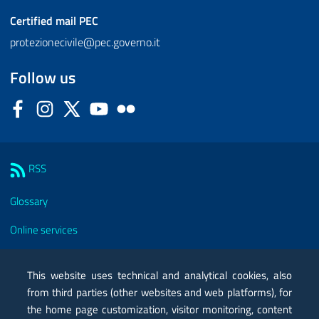
Certified mail
PEC
protezionecivile@pec.governo.it
Follow us
Facebook
Instagram
Twitter
YouTube
Flickr
Sezione Link Utili
RSS
Glossary
Online services
Modules
This website uses technical and analytical cookies, also
Certified mail PEC
from third parties (other websites and web platforms), for
the home page customization, visitor monitoring, content
Privacy